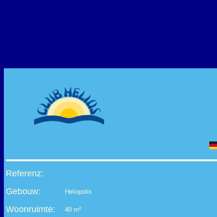
Referenz:
Gebouw:
Heliopolis
Woonruimte:
40 m²